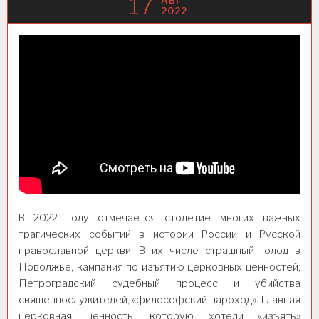
17
АВГ
2022
В 2022 году отмечается столетие многих важных
трагических событий в истории России и Русской
православной церкви. В их числе страшный голод в
Поволжье, кампания по изъятию церковных ценностей,
Петроградский судебный процесс и убийства
священнослужителей, «философский пароход». Главная
церковная ценность, которую хотели «изъять»