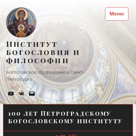
Skip
to
Меню
content
Институт
богословия и
философии
Богословское образование в Санкт-
Петербурге
YouTube-
Наша
Почта
канал
группа
Вконтакте
100 лет Петроградскому
богословскому институту