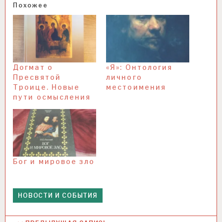
Похожее
Догмат о
«Я»: Онтология
Пресвятой
личного
Троице. Новые
местоимения
пути осмысления
Бог и мировое зло
НОВОСТИ И СОБЫТИЯ