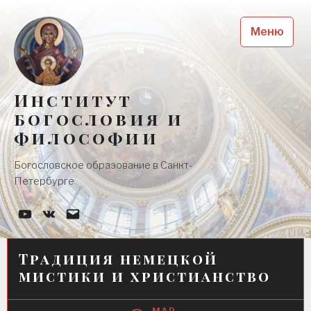
Skip
to
Меню
content
Институт
богословия и
философии
Богословское образование в Санкт-
Петербурге
YouTube-
Наша
Почта
канал
группа
Вконтакте
Традиция немецкой
мистики и христианство