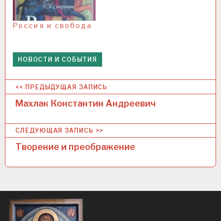
Россия и свобода
НОВОСТИ И СОБЫТИЯ
Н
<< ПРЕДЫДУЩАЯ ЗАПИСЬ
а
Махлак Константин Андреевич
в
СЛЕДУЮЩАЯ ЗАПИСЬ >>
и
Творение и преображение
г
а
ц
и
я