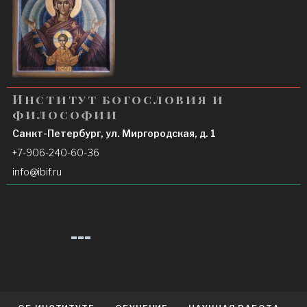
п
о
з
а
Институт богословия и
п
философии
и
Санкт-Петербург, ул. Миргородская, д. 1
с
+7-906-240-60-36
я
info@ibif.ru
м