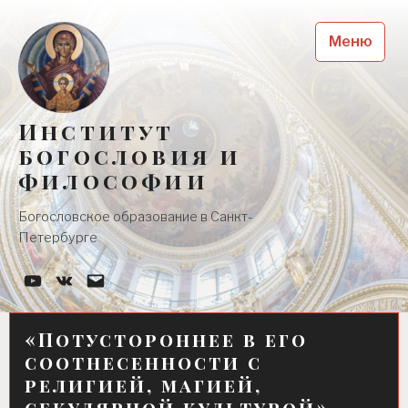
Skip
to
Меню
content
Институт
богословия и
философии
Богословское образование в Санкт-
Петербурге
YouTube-
Наша
Почта
канал
группа
Вконтакте
«Потустороннее в его
соотнесенности с
религией, магией,
секулярной культурой»