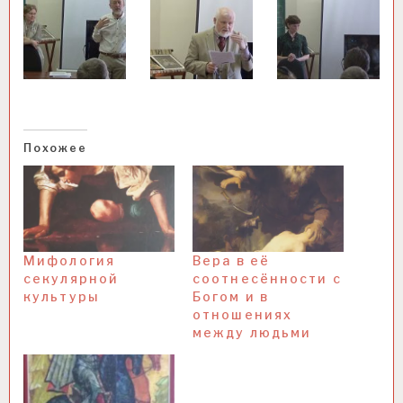
Похожее
Мифология
Вера в её
секулярной
соотнесённости с
культуры
Богом и в
отношениях
между людьми