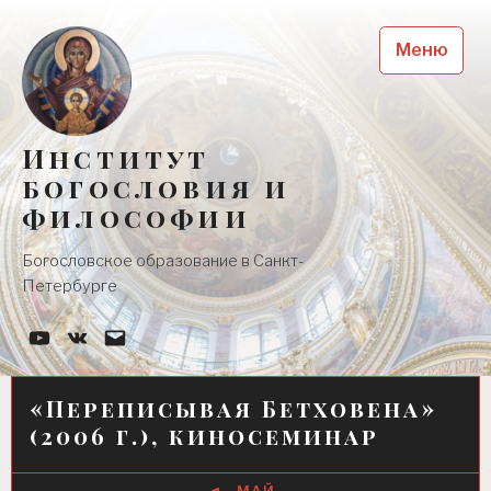
Skip
to
Меню
content
Институт
богословия и
философии
Богословское образование в Санкт-
Петербурге
YouTube-
Наша
Почта
канал
группа
Вконтакте
«Переписывая Бетховена»
(2006 г.), киносеминар