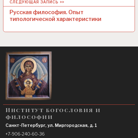
СЛЕДУЮЩАЯ ЗАПИСЬ >>
г
Русская философия. Опыт
а
типологической характеристики
ц
и
я
п
о
з
а
п
и
Институт богословия и
философии
с
Санкт-Петербург, ул. Миргородская, д. 1
я
+7-906-240-60-36