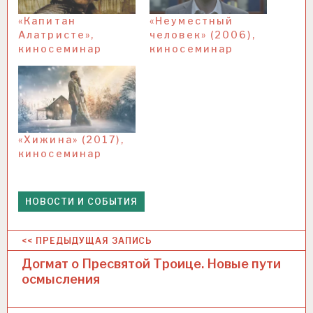
«Капитан
«Неуместный
Алатристе»,
человек» (2006),
киносеминар
киносеминар
«Хижина» (2017),
киносеминар
НОВОСТИ И СОБЫТИЯ
Н
<< ПРЕДЫДУЩАЯ ЗАПИСЬ
а
Догмат о Пресвятой Троице. Новые пути
осмысления
в
и