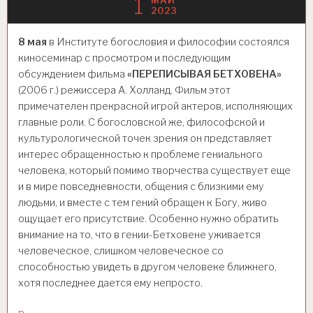
1
МАЙ
2023
8 мая
в Институте богословия и философии состоялся
киносеминар с просмотром и последующим
обсуждением фильма
«ПЕРЕПИСЫВАЯ БЕТХОВЕНА»
(2006 г.) режиссера А. Холланд. Фильм этот
примечателен прекрасной игрой актеров, исполняющих
главные роли. С богословской же, философской и
культурологической точек зрения он представляет
интерес обращенностью к проблеме гениального
человека, который помимо творчества существует еще
и в мире повседневности, общения с близкими ему
людьми, и вместе с тем гений обращен к Богу, живо
ощущает его присутствие. Особенно нужно обратить
внимание на то, что в гении-Бетховене уживается
человеческое, слишком человеческое со
способностью увидеть в другом человеке ближнего,
хотя последнее дается ему непросто.