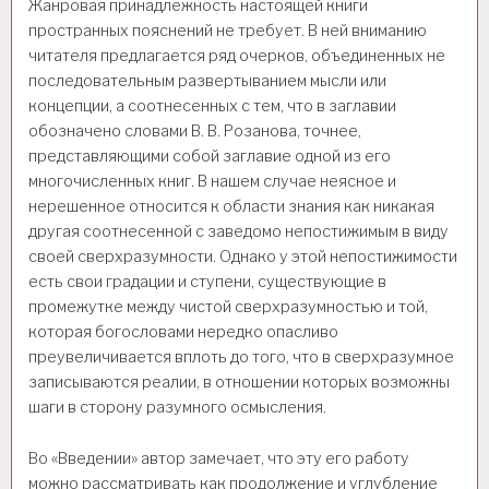
Жанровая принадлежность настоящей книги
пространных пояснений не требует. В ней вниманию
читателя предлагается ряд очерков, объединенных не
последовательным развертыванием мысли или
концепции, а соотнесенных с тем, что в заглавии
обозначено словами В. В. Розанова, точнее,
представляющими собой заглавие одной из его
многочисленных книг. В нашем случае неясное и
нерешенное относится к области знания как никакая
другая соотнесенной с заведомо непостижимым в виду
своей сверхразумности. Однако у этой непостижимости
есть свои градации и ступени, существующие в
промежутке между чистой сверхразумностью и той,
которая богословами нередко опасливо
преувеличивается вплоть до того, что в сверхразумное
записываются реалии, в отношении которых возможны
шаги в сторону разумного осмысления.
Во «Введении» автор замечает, что эту его работу
можно рассматривать как продолжение и углубление