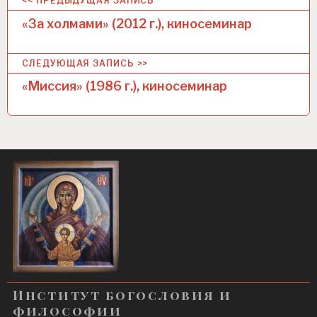
Н
<< ПРЕДЫДУЩАЯ ЗАПИСЬ
а
«За холмами» (2012 г.), киносеминар
в
СЛЕДУЮЩАЯ ЗАПИСЬ >>
и
«Миссия» (1986 г.), киносеминар
г
а
ц
и
я
п
о
з
а
Институт богословия и
п
философии