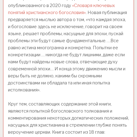
опубликованного в 2020 году
«Словаря ключевых
понятий христианского богословия»
. Новая публикация
предваряется мыслью автора о том, «что каждая эпоха,
и богословие здесь не исключение, говорит на своем
языке, решает проблемы, насущные для эпохи, пускай
проблемы эти будут самые фундаментальные. …Все
равно истина многогранна и конкретна. Попытки ее
конкретизации … никогда не будут лишними, даже если
нами будут найдены новые слова, отвечающие духу
современной эпохи… И конца этому движению мысли и
веры быть не должно, какими бы скромными
достоинствами ни обладала та или иная попытка
истолкования».
Круг тем, составляющих содержание этой книги,
являются попыткой богословского толкования и
комментирования некоторых догматических положений,
насущных для христианина в стремлении глубже понять
вероучение церкви. Книга состоит из 18 глав: