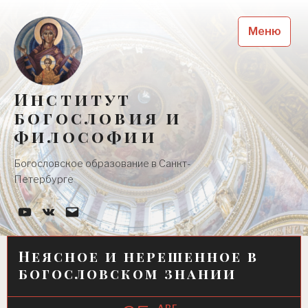
Skip
to
Меню
content
Институт
богословия и
философии
Богословское образование в Санкт-
Петербурге
YouTube-
Наша
Почта
канал
группа
Вконтакте
Неясное и нерешенное в
богословском знании