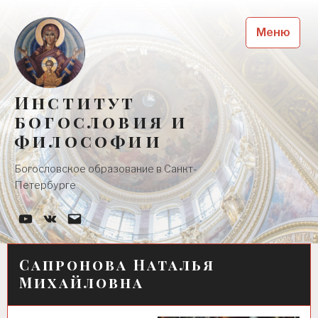
Skip
to
Меню
content
Институт
богословия и
философии
Богословское образование в Санкт-
Петербурге
YouTube-
Наша
Почта
канал
группа
Вконтакте
Сапронова Наталья
Михайловна