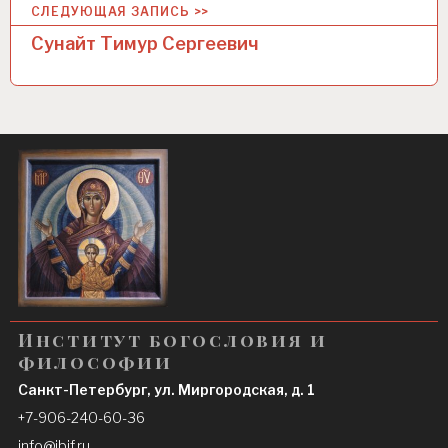
СЛЕДУЮЩАЯ ЗАПИСЬ >>
и
Сунайт Тимур Сергеевич
г
а
ц
и
я
п
о
з
а
Институт богословия и
п
философии
и
Санкт-Петербург, ул. Миргородская, д. 1
с
+7-906-240-60-36
info@ibif.ru