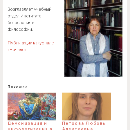
Возглавляет учебный
отдел Института
богословия и
философии.
Публикации в журнале
«Начало»
Похожее
Демонизация и
Петрова Любовь
мифологизация в
Алексеевна