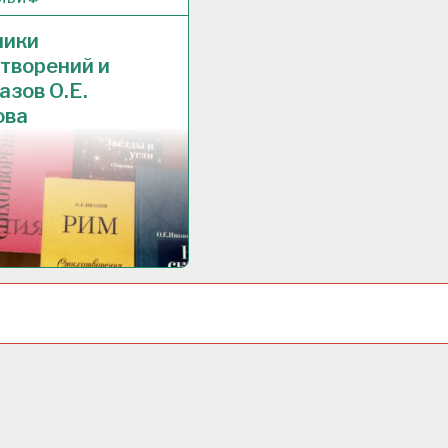
ники
творений и
азов О.Е.
ова