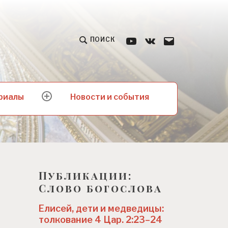
YouTube-
Наша
Почта
ПОИСК
канал
группа
Вконтакте
риалы
Новости и события
Развернуть
Публикации:
Слово богослова
Елисей, дети и медведицы:
толкование 4 Цар. 2:23–24