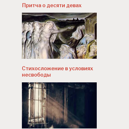
Притча о десяти девах
Стихосложение в условиях
несвободы