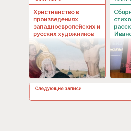
Христианство в
Сбор
произведениях
стихо
западноевропейских и
расск
русских художников
Иван
Н
Следующие записи
а
в
и
г