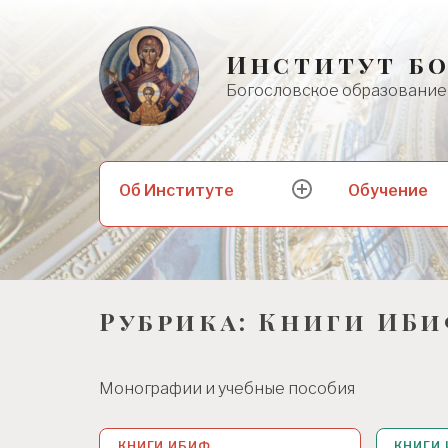
Skip
to
Институт б
content
Богословское образование 
Найти:
Об Институте
Обучение
Развернуть
Рубрика:
Книги ИБ
Монографии и учебные пособия
КНИГИ ИБИФ
26 АПР 2017
КНИГИ
11 АПР