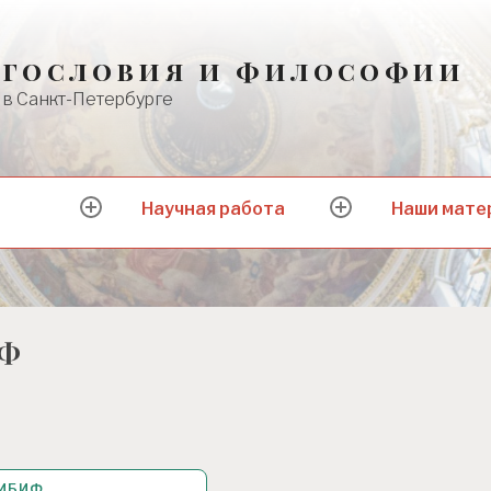
огословия и философии
в Санкт-Петербурге
Научная работа
Наши мате
Развернуть
Развернуть
иФ
 ИБИФ
 2017