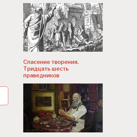
Спасение творения.
Тридцать шесть
праведников